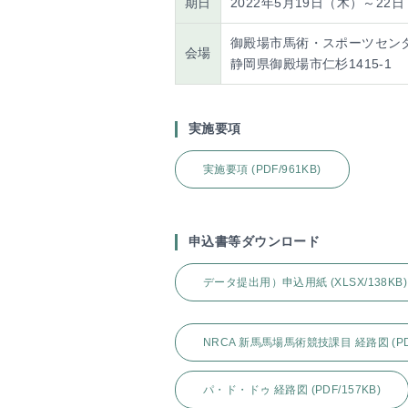
期日
2022年5月19日（木）～22
御殿場市馬術・スポーツセン
会場
静岡県御殿場市仁杉1415-1
実施要項
実施要項 (PDF/961KB)
申込書等ダウンロード
データ提出用）申込用紙 (XLSX/138KB)
NRCA 新馬馬場馬術競技課目 経路図 (PDF
パ・ド・ドゥ 経路図 (PDF/157KB)