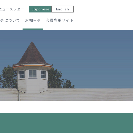
Japanese
English
ニュースレター
協会について
お知らせ
会員専用サイト
馬術部への
たのしく馬に乗ろう
イダー技能認定
内はこちら