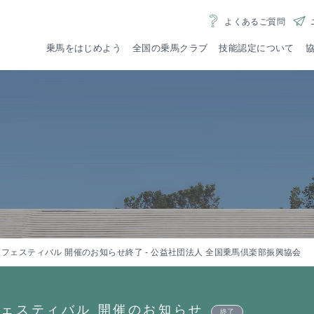
よくあるご質問
乗馬をはじめよう
全国の乗馬クラブ
技能認定について
者資格
登録乗馬クラブ様への
大学
魅力いっぱいの乗馬
技能認定審査
なかよく、
ポニーラ
こちら
ご案内はこちら
ご案
riding
ースフェスティバル 開催のお知らせ終了 - 公益社団法人 全国乗馬倶楽部振興協会
フェスティバル 開催のお知らせ
終了