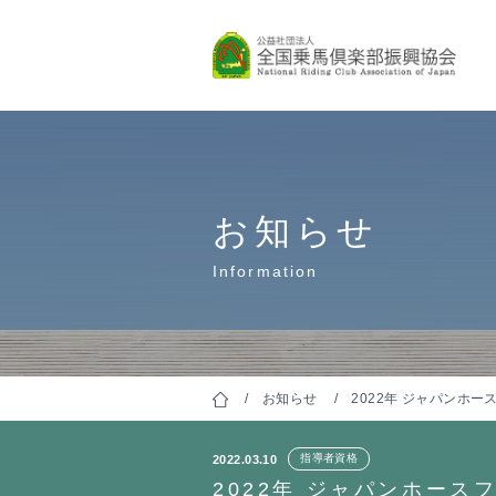
乗馬指導
保有者は
Let's start horseback 
Skill Certifications
お知らせ
Information
お知らせ
2022年 ジャパンホ
指導者資格
2022.03.10
2022年 ジャパンホース