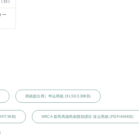
日（日）
ター
用紙提出用）申込用紙 (XLSX/138KB)
/73KB)
NRCA 新馬馬場馬術競技課目 採点用紙 (PDF/449KB)