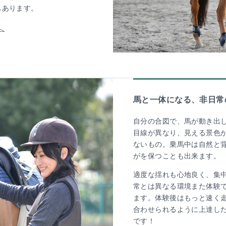
もあります。
馬と一体になる、非日常
自分の合図で、馬が動き出
目線が異なり、見える景色
ないもの。乗馬中は自然と
がを保つことも出来ます。
適度な揺れも心地良く、集
常とは異なる環境また体験
ます。体験後はもっと速く
合わせられるように上達し
です！