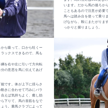
います。だから馬の後ろか
こともあるので注意が必要
馬へは踏み台を使って乗り
げながら、鞍にまたがりま
っかりと握りましょう。
鼻から吸って、口から吐くー
リラックスできるので、馬も
手綱を右や左に引いて方向転
自分の意思を馬に伝えてあげ
可能です。体が上下に揺らさ
の動きに合わせて巧みにバラ
リ合えば気持ちよく、癒し効
から下りて、馬の首筋をなで
しょう。乗馬クラブによって