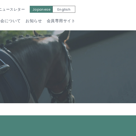
Japanese
English
ニュースレター
協会について
お知らせ
会員専用サイト
馬術部への
たのしく馬に乗ろう
イダー技能認定
内はこちら