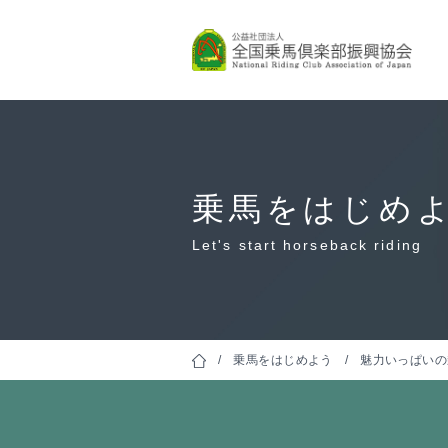
乗馬指導
保有者は
Let's start horseback 
Skill Certifications
乗馬をはじめ
Let's start horseback riding
乗馬をはじめよう
魅力いっぱいの