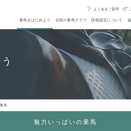
よくあるご質問
乗馬をはじめよう
全国の乗馬クラブ
技能認定について
者資格
登録乗馬クラブ様への
大学
魅力いっぱいの乗馬
技能認定審査
なかよく、
ポニーラ
こちら
ご案内はこちら
ご案
riding
よう
乗馬
魅力いっぱいの乗馬