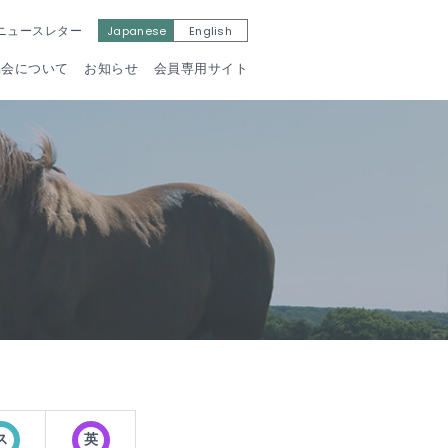
Japanese
English
ニュースレター
協会について
お知らせ
会員専用サイト
馬術部への
たのしく馬に乗ろう
イダー技能認定
内はこちら