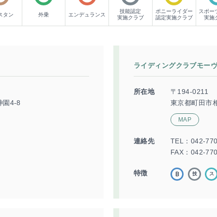
技能認定
ポニーライダー
スポー
スタン
外乗
エンデュランス
実施クラブ
認定実施クラブ
実施
ライディングクラブモー
所在地
〒194-0211
園4-8
東京都町田市相
MAP
連絡先
TEL：
042-77
FAX：042-770
特徴