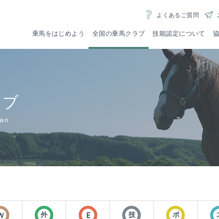
よくあるご質問
乗馬をはじめよう
全国の乗馬クラブ
技能認定について
者資格
登録乗馬クラブ様への
大学
魅力いっぱいの乗馬
技能認定審査
なかよく、
ポニーラ
こちら
ご案内はこちら
ご案
riding
ラブ
pan