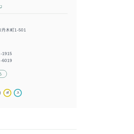
丹木町1-501
1-1915
-6019
る