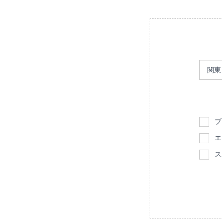
ブ
エ
ス