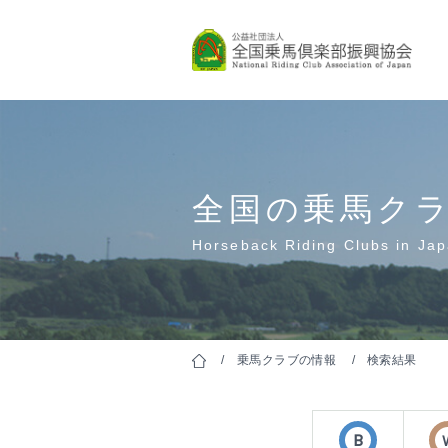
乗馬指導
保有者は
Let's start horseback 
Skill Certifications
全国の乗馬ク
Horseback Riding Clubs in Ja
乗馬クラブの情報
検索結果